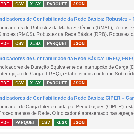
PDF
CSV
XLSX
PARQUET
JSON
Indicadores de Confiabilidade da Rede Básica: Robustez
Indicadores de Robustez da Malha Sistêmica (RMAL), Robustez
Simples (RMCS), Robustez da Rede Básica (RRB), Robustez da
PDF
CSV
XLSX
PARQUET
JSON
Indicadores de Confiabilidade da Rede Básica: DREQ, FRE
Indicadores de Duração Equivalente de Interrupção de Carga (
Interrupção de Carga (FREQ), estabelecidos conforme Submódu
PDF
CSV
XLSX
PARQUET
JSON
Indicadores de Confiabilidade da Rede Básica: CIPER – Carg
Indicador de Carga Interrompida por Perturbações (CIPER), es
Procedimentos de Rede. O indicador é apresentado nas agregaç
PDF
PARQUET
CSV
XLSX
JSON