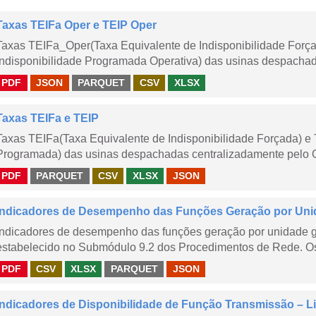
Taxas TEIFa Oper e TEIP Oper
Taxas TEIFa_Oper(Taxa Equivalente de Indisponibilidade Forç
Indisponibilidade Programada Operativa) das usinas despachad
PDF
JSON
PARQUET
CSV
XLSX
Taxas TEIFa e TEIP
Taxas TEIFa(Taxa Equivalente de Indisponibilidade Forçada) e 
Programada) das usinas despachadas centralizadamente pelo ONS
PDF
PARQUET
CSV
XLSX
JSON
Indicadores de Desempenho das Funções Geração por Unid
Indicadores de desempenho das funções geração por unidade 
estabelecido no Submódulo 9.2 dos Procedimentos de Rede. Os 
PDF
CSV
XLSX
PARQUET
JSON
Indicadores de Disponibilidade de Função Transmissão – Li