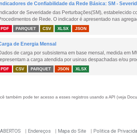
Indicadores de Confiabilidade da Rede Básica: SM - Severi
Indicador de Severidade das Perturbações(SM), estabelecido 
Procedimentos de Rede. O indicador é apresentado nas agregaç
PDF
PARQUET
CSV
XLSX
JSON
Carga de Energia Mensal
Dados de carga por subsistema em base mensal, medida em M
representam a carga atendida por usinas despachadas e/ou pr
PDF
CSV
PARQUET
JSON
XLSX
cê também pode ter acesso a esses registros usando a
API
(veja
Docu
 ABERTOS
Endereços
Mapa do Site
Politica de Privacid