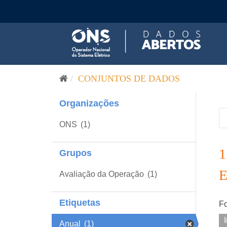
Pular para o conteúdo
CONJUNTOS DE DADOS
Organizações
ONS
(1)
Grupos
Avaliação da Operação
(1)
Etiquetas
Fo
Anual
(1)