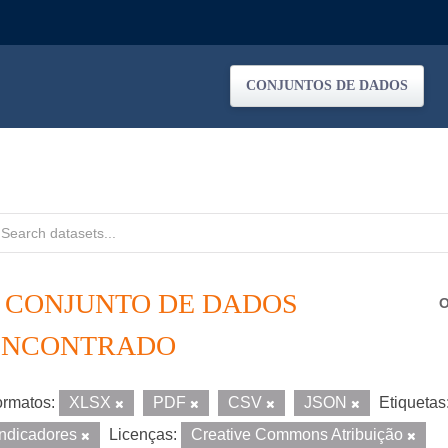
CONJUNTOS DE DADOS
1 CONJUNTO DE DADOS
O
ENCONTRADO
rmatos:
XLSX
PDF
CSV
JSON
Etiquetas
Indicadores
Licenças:
Creative Commons Atribuição