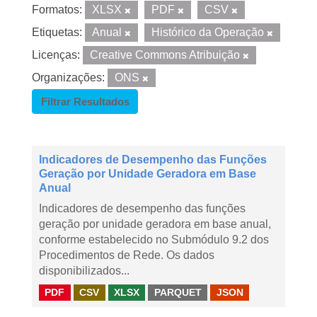
Formatos:
XLSX
PDF
CSV
Etiquetas:
Anual
Histórico da Operação
Licenças:
Creative Commons Atribuição
Organizações:
ONS
Filtrar Resultados
Indicadores de Desempenho das Funções
Geração por Unidade Geradora em Base
Anual
Indicadores de desempenho das funções
geração por unidade geradora em base anual,
conforme estabelecido no Submódulo 9.2 dos
Procedimentos de Rede. Os dados
disponibilizados...
PDF
CSV
XLSX
PARQUET
JSON