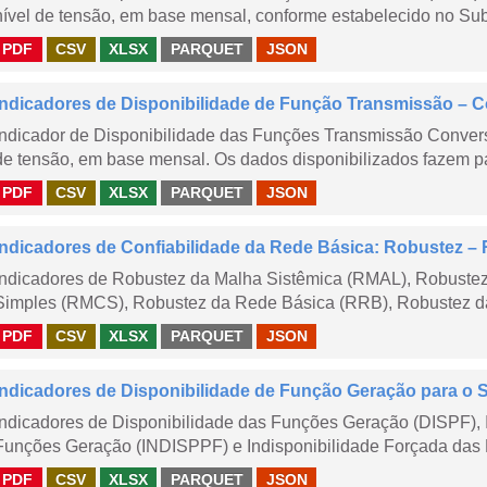
nível de tensão, em base mensal, conforme estabelecido no Sub
PDF
CSV
XLSX
PARQUET
JSON
Indicadores de Disponibilidade de Função Transmissão – 
Indicador de Disponibilidade das Funções Transmissão Conver
de tensão, em base mensal. Os dados disponibilizados fazem pa
PDF
CSV
XLSX
PARQUET
JSON
Indicadores de Confiabilidade da Rede Básica: Robustez
Indicadores de Robustez da Malha Sistêmica (RMAL), Robustez
Simples (RMCS), Robustez da Rede Básica (RRB), Robustez da
PDF
CSV
XLSX
PARQUET
JSON
Indicadores de Disponibilidade de Função Geração para o 
Indicadores de Disponibilidade das Funções Geração (DISPF), 
Funções Geração (INDISPPF) e Indisponibilidade Forçada das 
PDF
CSV
XLSX
PARQUET
JSON