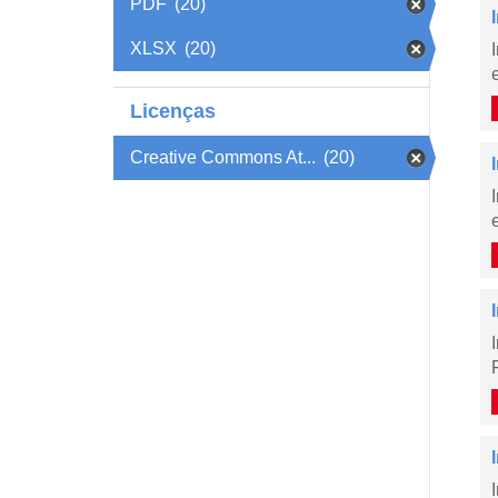
PDF
(20)
XLSX
(20)
Licenças
Creative Commons At...
(20)