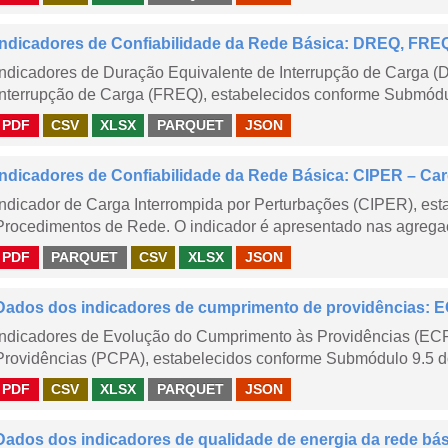
Indicadores de Confiabilidade da Rede Básica: DREQ, FRE
Indicadores de Duração Equivalente de Interrupção de Carga (
Interrupção de Carga (FREQ), estabelecidos conforme Submódu
PDF
CSV
XLSX
PARQUET
JSON
Indicadores de Confiabilidade da Rede Básica: CIPER – Carg
Indicador de Carga Interrompida por Perturbações (CIPER), es
Procedimentos de Rede. O indicador é apresentado nas agregaç
PDF
PARQUET
CSV
XLSX
JSON
Dados dos indicadores de cumprimento de providências:
Indicadores de Evolução do Cumprimento às Providências (EC
Providências (PCPA), estabelecidos conforme Submódulo 9.5 d
PDF
CSV
XLSX
PARQUET
JSON
Dados dos indicadores de qualidade de energia da rede bá