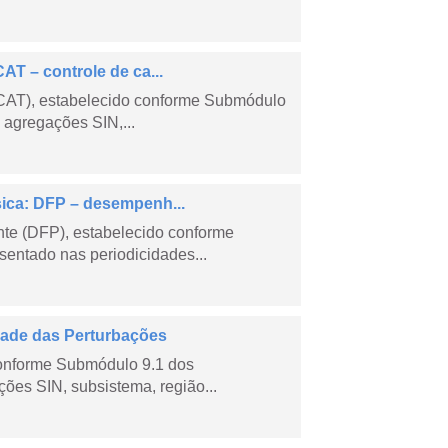
AT – controle de ca...
CCAT), estabelecido conforme Submódulo
 agregações SIN,...
sica: DFP – desempenh...
e (DFP), estabelecido conforme
entado nas periodicidades...
dade das Perturbações
conforme Submódulo 9.1 dos
ões SIN, subsistema, região...