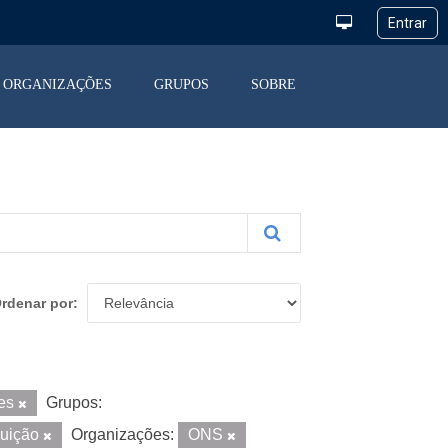
ORGANIZAÇÕES
GRUPOS
SOBRE
rdenar por
res
Grupos:
buição
Organizações:
ONS