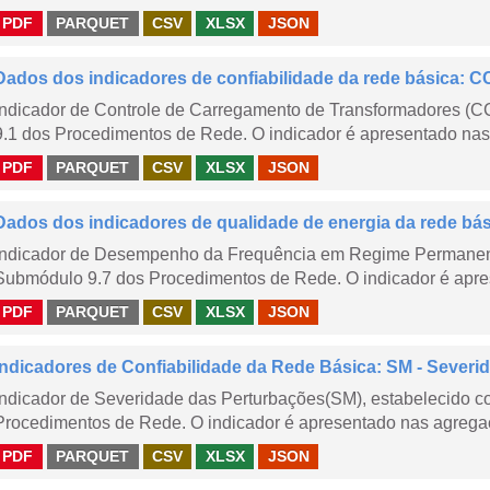
PDF
PARQUET
CSV
XLSX
JSON
Dados dos indicadores de confiabilidade da rede básica: CC
Indicador de Controle de Carregamento de Transformadores (
9.1 dos Procedimentos de Rede. O indicador é apresentado nas
PDF
PARQUET
CSV
XLSX
JSON
Dados dos indicadores de qualidade de energia da rede bá
Indicador de Desempenho da Frequência em Regime Permanent
Submódulo 9.7 dos Procedimentos de Rede. O indicador é apres
PDF
PARQUET
CSV
XLSX
JSON
Indicadores de Confiabilidade da Rede Básica: SM - Severi
Indicador de Severidade das Perturbações(SM), estabelecido 
Procedimentos de Rede. O indicador é apresentado nas agregaç
PDF
PARQUET
CSV
XLSX
JSON