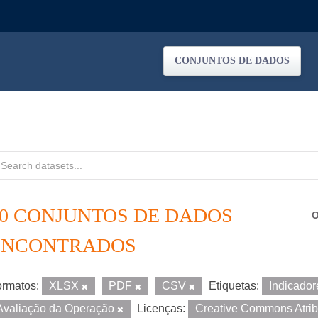
CONJUNTOS DE DADOS
20 CONJUNTOS DE DADOS
O
ENCONTRADOS
rmatos:
XLSX
PDF
CSV
Etiquetas:
Indicado
Avaliação da Operação
Licenças:
Creative Commons Atri