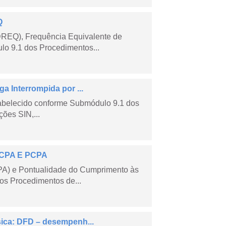
Q
DREQ), Frequência Equivalente de
lo 9.1 dos Procedimentos...
a Interrompida por ...
tabelecido conforme Submódulo 9.1 dos
ões SIN,...
 ECPA E PCPA
PA) e Pontualidade do Cumprimento às
os Procedimentos de...
sica: DFD – desempenh...