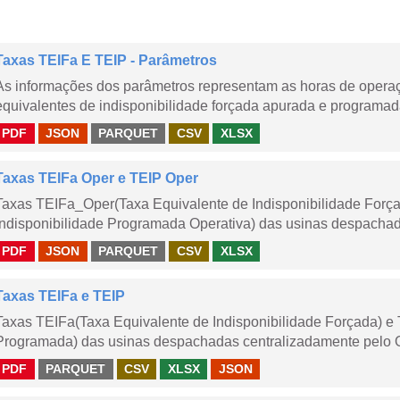
Taxas TEIFa E TEIP - Parâmetros
As informações dos parâmetros representam as horas de operaçã
equivalentes de indisponibilidade forçada apurada e programad
PDF
JSON
PARQUET
CSV
XLSX
Taxas TEIFa Oper e TEIP Oper
Taxas TEIFa_Oper(Taxa Equivalente de Indisponibilidade Forç
Indisponibilidade Programada Operativa) das usinas despachad
PDF
JSON
PARQUET
CSV
XLSX
Taxas TEIFa e TEIP
Taxas TEIFa(Taxa Equivalente de Indisponibilidade Forçada) e 
Programada) das usinas despachadas centralizadamente pelo ONS
PDF
PARQUET
CSV
XLSX
JSON