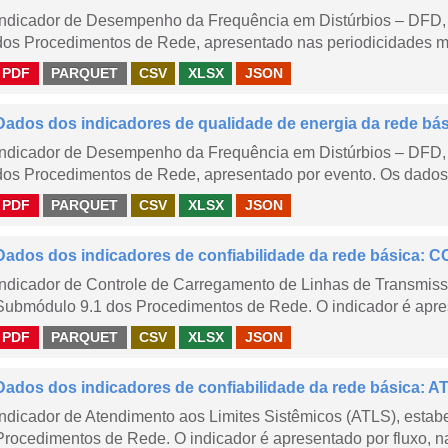
Indicador de Desempenho da Frequência em Distúrbios – DFD,
dos Procedimentos de Rede, apresentado nas periodicidades me
PDF
PARQUET
CSV
XLSX
JSON
Dados dos indicadores de qualidade de energia da rede bá
Indicador de Desempenho da Frequência em Distúrbios – DFD,
dos Procedimentos de Rede, apresentado por evento. Os dados d
PDF
PARQUET
CSV
XLSX
JSON
Dados dos indicadores de confiabilidade da rede básica: CC
Indicador de Controle de Carregamento de Linhas de Transmis
Submódulo 9.1 dos Procedimentos de Rede. O indicador é apre
PDF
PARQUET
CSV
XLSX
JSON
Dados dos indicadores de confiabilidade da rede básica: AT
Indicador de Atendimento aos Limites Sistêmicos (ATLS), esta
Procedimentos de Rede. O indicador é apresentado por fluxo, na