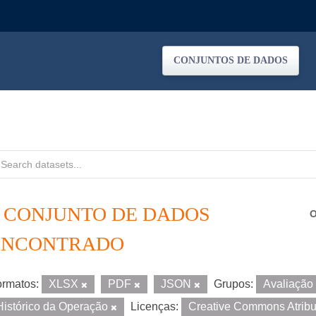
CONJUNTOS DE DADOS
1 CONJUNTO DE DADOS
O
ENCONTRADO
rmatos:
XLSX
PDF
JSON
Grupos:
Avaliação
Histórico da Operação
Licenças:
Creative Commons Atrib