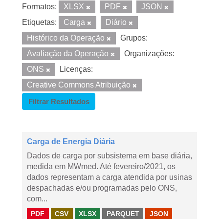
Formatos:
XLSX
PDF
JSON
Etiquetas:
Carga
Diário
Histórico da Operação
Grupos:
Avaliação da Operação
Organizações:
ONS
Licenças:
Creative Commons Atribuição
Filtrar Resultados
Carga de Energia Diária
Dados de carga por subsistema em base diária,
medida em MWmed. Até fevereiro/2021, os
dados representam a carga atendida por usinas
despachadas e/ou programadas pelo ONS,
com...
PDF
CSV
XLSX
PARQUET
JSON