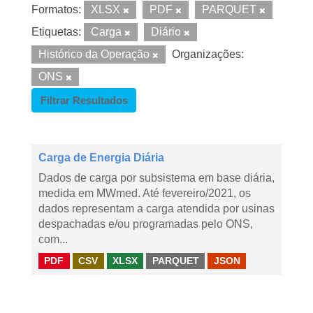
Formatos:
XLSX
PDF
PARQUET
Etiquetas:
Carga
Diário
Histórico da Operação
Organizações:
ONS
Filtrar Resultados
Carga de Energia Diária
Dados de carga por subsistema em base diária,
medida em MWmed. Até fevereiro/2021, os
dados representam a carga atendida por usinas
despachadas e/ou programadas pelo ONS,
com...
PDF
CSV
XLSX
PARQUET
JSON