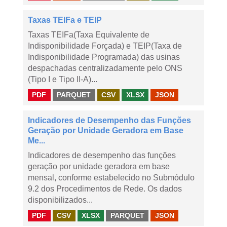
Taxas TEIFa e TEIP
Taxas TEIFa(Taxa Equivalente de
Indisponibilidade Forçada) e TEIP(Taxa de
Indisponibilidade Programada) das usinas
despachadas centralizadamente pelo ONS
(Tipo I e Tipo II-A)...
PDF
PARQUET
CSV
XLSX
JSON
Indicadores de Desempenho das Funções
Geração por Unidade Geradora em Base
Me...
Indicadores de desempenho das funções
geração por unidade geradora em base
mensal, conforme estabelecido no Submódulo
9.2 dos Procedimentos de Rede. Os dados
disponibilizados...
PDF
CSV
XLSX
PARQUET
JSON