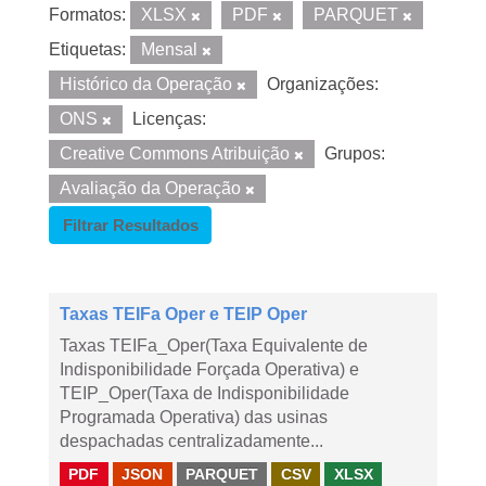
Formatos:
XLSX
PDF
PARQUET
Etiquetas:
Mensal
Histórico da Operação
Organizações:
ONS
Licenças:
Creative Commons Atribuição
Grupos:
Avaliação da Operação
Filtrar Resultados
Taxas TEIFa Oper e TEIP Oper
Taxas TEIFa_Oper(Taxa Equivalente de
Indisponibilidade Forçada Operativa) e
TEIP_Oper(Taxa de Indisponibilidade
Programada Operativa) das usinas
despachadas centralizadamente...
PDF
JSON
PARQUET
CSV
XLSX