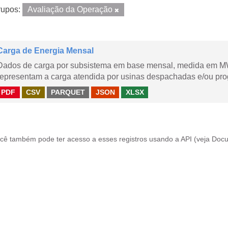
upos:
Avaliação da Operação
Carga de Energia Mensal
Dados de carga por subsistema em base mensal, medida em M
representam a carga atendida por usinas despachadas e/ou pr
PDF
CSV
PARQUET
JSON
XLSX
cê também pode ter acesso a esses registros usando a
API
(veja
Docu