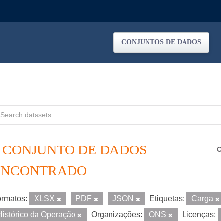
CONJUNTOS DE DADOS
1 CONJUNTO DE DADOS
O
ENCONTRADO
rmatos:
XLSX
PDF
JSON
Etiquetas:
Carga
Histórico da Operação
Organizações:
ONS
Licenças: