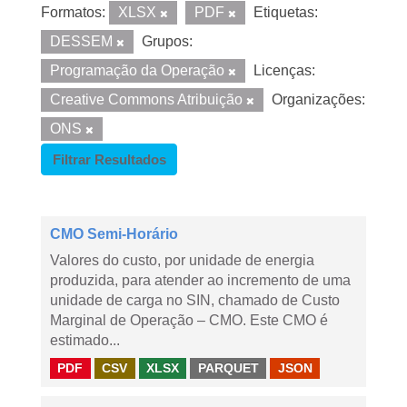
Formatos:
XLSX
PDF
Etiquetas:
DESSEM
Grupos:
Programação da Operação
Licenças:
Creative Commons Atribuição
Organizações:
ONS
Filtrar Resultados
CMO Semi-Horário
Valores do custo, por unidade de energia
produzida, para atender ao incremento de uma
unidade de carga no SIN, chamado de Custo
Marginal de Operação – CMO. Este CMO é
estimado...
PDF
CSV
XLSX
PARQUET
JSON