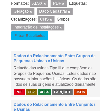
Formatos:
XLSX
PDF
Etiquetas:
Geração
Dado Cadastral
Organizações:
ONS
Grupos:
Integração de Instalações
Filtrar Resultados
Dados do Relacionamento Entre Grupos de
Pequenas Usinas e Usinas
Relação das usinas Tipo III que compõem os
Grupos de Pequenas Usinas. Estes dados não
possuem informações históricas. Os dados são
lidos de suas origens e atualizado diariamente.
PDF
CSV
XLSX
PARQUET
JSON
Dados do Relacionamento Entre Conjuntos
e Usinas