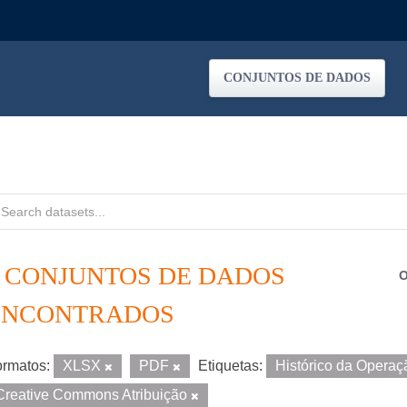
CONJUNTOS DE DADOS
4 CONJUNTOS DE DADOS
O
ENCONTRADOS
rmatos:
XLSX
PDF
Etiquetas:
Histórico da Opera
Creative Commons Atribuição