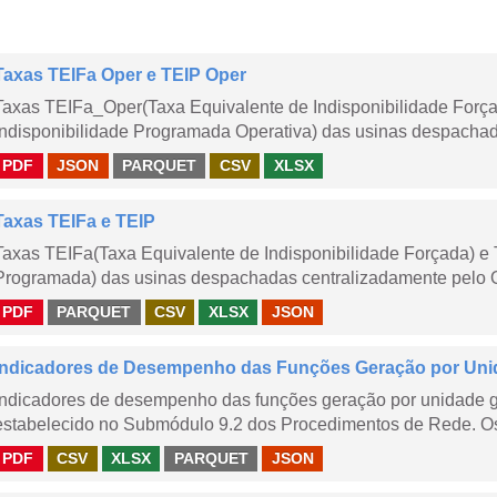
Taxas TEIFa Oper e TEIP Oper
Taxas TEIFa_Oper(Taxa Equivalente de Indisponibilidade Forç
Indisponibilidade Programada Operativa) das usinas despachad
PDF
JSON
PARQUET
CSV
XLSX
Taxas TEIFa e TEIP
Taxas TEIFa(Taxa Equivalente de Indisponibilidade Forçada) e 
Programada) das usinas despachadas centralizadamente pelo ONS
PDF
PARQUET
CSV
XLSX
JSON
Indicadores de Desempenho das Funções Geração por Uni
Indicadores de desempenho das funções geração por unidade 
estabelecido no Submódulo 9.2 dos Procedimentos de Rede. Os 
PDF
CSV
XLSX
PARQUET
JSON