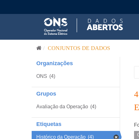
Pular para o conteúdo
CONJUNTOS DE DADOS
Organizações
ONS
(4)
Grupos
Avaliação da Operação
(4)
Etiquetas
Fo
Histórico da Operação
(4)