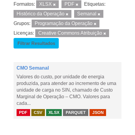
Formatos:
XLSX
PDF
Etiquetas:
Histórico da Operação
Semanal
Grupos:
Programação da Operação
Licenças:
Creative Commons Atribuição
Filtrar Resultados
CMO Semanal
Valores do custo, por unidade de energia
produzida, para atender ao incremento de uma
unidade de carga no SIN, chamado de Custo
Marginal de Operação – CMO. Valores para
cada...
PDF
CSV
XLSX
PARQUET
JSON