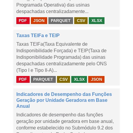
Programada Operativa) das usinas
despachadas centralizadamente...
PDF
JSON
PARQUET
CSV
XLSX
Taxas TEIFa e TEIP
Taxas TEIFa(Taxa Equivalente de
Indisponibilidade Forçada) e TEIP(Taxa de
Indisponibilidade Programada) das usinas
despachadas centralizadamente pelo ONS
(Tipo I e Tipo II-A)...
PDF
PARQUET
CSV
XLSX
JSON
Indicadores de Desempenho das Funções
Geração por Unidade Geradora em Base
Anual
Indicadores de desempenho das funções
geração por unidade geradora em base anual,
conforme estabelecido no Submódulo 9.2 dos