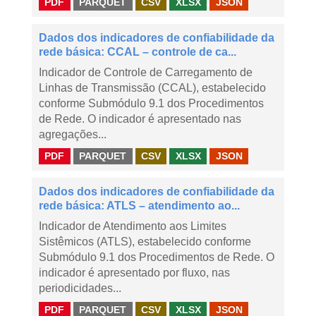
PDF
PARQUET
CSV
XLSX
JSON
Dados dos indicadores de confiabilidade da
rede básica: CCAL – controle de ca...
Indicador de Controle de Carregamento de
Linhas de Transmissão (CCAL), estabelecido
conforme Submódulo 9.1 dos Procedimentos
de Rede. O indicador é apresentado nas
agregações...
PDF
PARQUET
CSV
XLSX
JSON
Dados dos indicadores de confiabilidade da
rede básica: ATLS – atendimento ao...
Indicador de Atendimento aos Limites
Sistêmicos (ATLS), estabelecido conforme
Submódulo 9.1 dos Procedimentos de Rede. O
indicador é apresentado por fluxo, nas
periodicidades...
PDF
PARQUET
CSV
XLSX
JSON