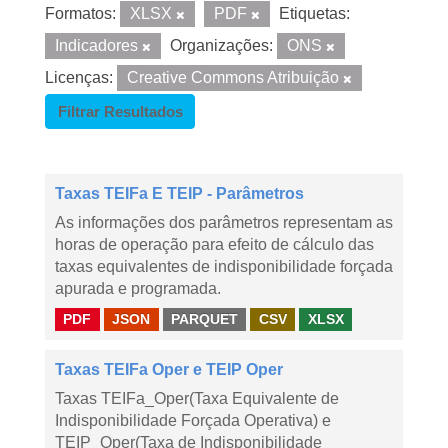
Formatos:
XLSX
PDF
Etiquetas:
Indicadores
Organizações:
ONS
Licenças:
Creative Commons Atribuição
Filtrar Resultados
Taxas TEIFa E TEIP - Parâmetros
As informações dos parâmetros representam as
horas de operação para efeito de cálculo das
taxas equivalentes de indisponibilidade forçada
apurada e programada.
PDF
JSON
PARQUET
CSV
XLSX
Taxas TEIFa Oper e TEIP Oper
Taxas TEIFa_Oper(Taxa Equivalente de
Indisponibilidade Forçada Operativa) e
TEIP_Oper(Taxa de Indisponibilidade