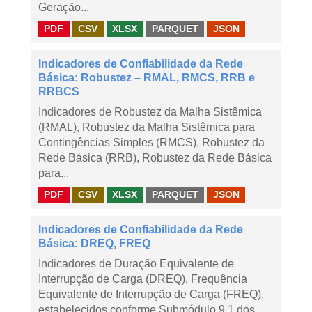
Geração...
PDF
CSV
XLSX
PARQUET
JSON
Indicadores de Confiabilidade da Rede
Básica: Robustez – RMAL, RMCS, RRB e
RRBCS
Indicadores de Robustez da Malha Sistêmica
(RMAL), Robustez da Malha Sistêmica para
Contingências Simples (RMCS), Robustez da
Rede Básica (RRB), Robustez da Rede Básica
para...
PDF
CSV
XLSX
PARQUET
JSON
Indicadores de Confiabilidade da Rede
Básica: DREQ, FREQ
Indicadores de Duração Equivalente de
Interrupção de Carga (DREQ), Frequência
Equivalente de Interrupção de Carga (FREQ),
estabelecidos conforme Submódulo 9.1 dos