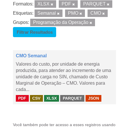
Formatos:
XLSX
PDF
PARQUET
Etiquetas:
Semanal
PMO
CMO
Grupos:
Programação da Operação
Filtrar Resultados
CMO Semanal
Valores do custo, por unidade de energia
produzida, para atender ao incremento de uma
unidade de carga no SIN, chamado de Custo
Marginal de Operação – CMO. Valores para
cada...
PDF
CSV
XLSX
PARQUET
JSON
Você também pode ter acesso a esses registros usando