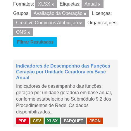
Formatos:
XLSX
Etiquetas:
Anual
Grupos:
Avaliação da Operação
Licenças:
Creative Commons Atribuição
Organizações:
ONS
Filtrar Resultados
Indicadores de Desempenho das Funções
Geração por Unidade Geradora em Base
Anual
Indicadores de desempenho das funções
geração por unidade geradora em base anual,
conforme estabelecido no Submódulo 9.2 dos
Procedimentos de Rede. Os dados
disponibilizados...
PDF
CSV
XLSX
PARQUET
JSON