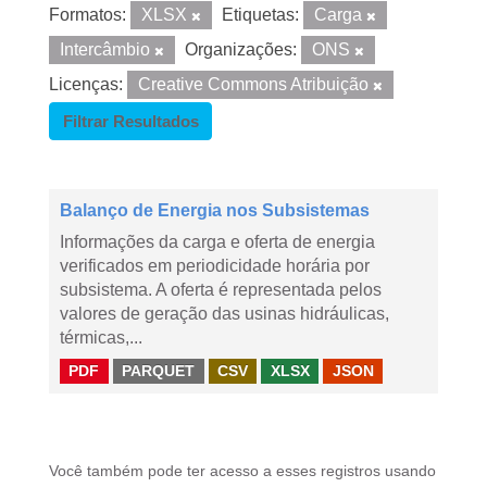
Formatos:
XLSX
Etiquetas:
Carga
Intercâmbio
Organizações:
ONS
Licenças:
Creative Commons Atribuição
Filtrar Resultados
Balanço de Energia nos Subsistemas
Informações da carga e oferta de energia
verificados em periodicidade horária por
subsistema. A oferta é representada pelos
valores de geração das usinas hidráulicas,
térmicas,...
PDF
PARQUET
CSV
XLSX
JSON
Você também pode ter acesso a esses registros usando