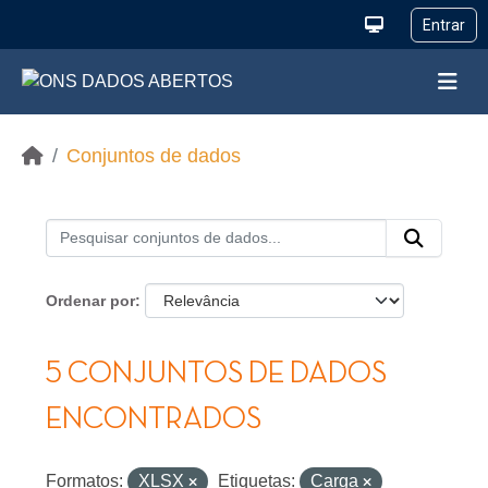
Ir para o conteúdo principal
Conjuntos de dados
Ordenar por
5 CONJUNTOS DE DADOS
ENCONTRADOS
Formatos:
XLSX
Etiquetas:
Carga