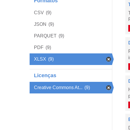
Formatos
CSV
(9)
JSON
(9)
PARQUET
(9)
PDF
(9)
XLSX
(9)
Licenças
Creative Commons At...
(9)