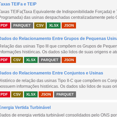
Taxas TEIFa e TEIP
Taxas TEIFa(Taxa Equivalente de Indisponibilidade Forçada) e 
Programada) das usinas despachadas centralizadamente pelo ONS
PDF
PARQUET
CSV
XLSX
JSON
Dados do Relacionamento Entre Grupos de Pequenas Usin
Relação das usinas Tipo III que compõem os Grupos de Peque
informações históricas. Os dados são lidos de suas origens e at
PDF
CSV
XLSX
PARQUET
JSON
Dados do Relacionamento Entre Conjuntos e Usinas
Histórico de relação das usinas Tipo II-C que compõem os Con
possuem informações históricas. Os dados são lidos de suas ori
PDF
CSV
XLSX
JSON
PARQUET
Energia Vertida Turbinável
Dados de energia vertida turbinável consolidados pelo ONS por 