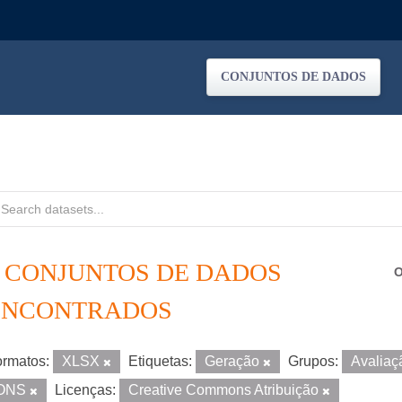
CONJUNTOS DE DADOS
9 CONJUNTOS DE DADOS
O
ENCONTRADOS
rmatos:
XLSX
Etiquetas:
Geração
Grupos:
Avaliaç
ONS
Licenças:
Creative Commons Atribuição