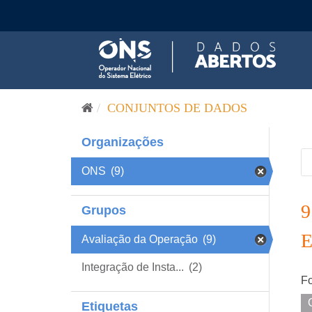
Pular para o conteúdo
CONJUNTOS DE DADOS
Organizações
ONS
(9)
Grupos
Avaliação da Operação
(9)
Integração de Insta...
(2)
Fo
Etiquetas