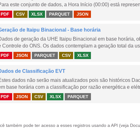
Para este conjunto de dados, a Hora Início (00:00) está represen
PDF
CSV
XLSX
PARQUET
JSON
Geração de Itaipu Binacional - Base horária
Dados de geração da UHE Itaipu Binacional em base horária, ob
e Controle do ONS. Os dados contemplam a geração total da usi
PDF
JSON
PARQUET
CSV
XLSX
Dados de Classificação EVT
Estes dados não serão mais atualizados pois são históricos Da
em base horária com a classificação por razão energética e elétr
PDF
JSON
CSV
XLSX
PARQUET
cê também pode ter acesso a esses registros usando a
API
(veja
Docu