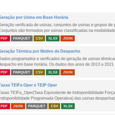
Geração por Usina em Base Horária
Geração verificada de usinas, conjuntos de usinas e grupos de
Conjuntos são formados por usinas classificadas na modalidade T
PDF
PARQUET
CSV
XLSX
JSON
Geração Térmica por Motivo de Despacho
Dados programados e verificados de geração de usinas térmic
despacho em base horária. Os dados dos anos de 2013 a 2021 e
PDF
PARQUET
CSV
XLSX
JSON
Taxas TEIFa Oper e TEIP Oper
Taxas TEIFa_Oper(Taxa Equivalente de Indisponibilidade Forç
Indisponibilidade Programada Operativa) das usinas despachad
PDF
JSON
PARQUET
CSV
XLSX