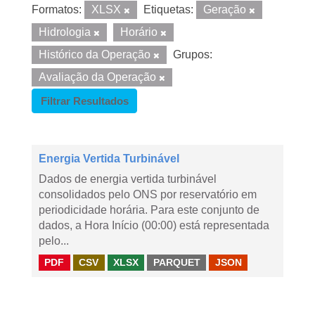
Formatos:
XLSX
Etiquetas:
Geração
Hidrologia
Horário
Histórico da Operação
Grupos:
Avaliação da Operação
Filtrar Resultados
Energia Vertida Turbinável
Dados de energia vertida turbinável
consolidados pelo ONS por reservatório em
periodicidade horária. Para este conjunto de
dados, a Hora Início (00:00) está representada
pelo...
PDF
CSV
XLSX
PARQUET
JSON