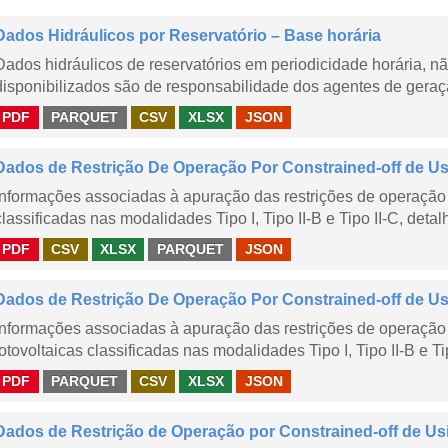
Dados Hidráulicos por Reservatório – Base horária
Dados hidráulicos de reservatórios em periodicidade horária, 
disponibilizados são de responsabilidade dos agentes de geraçã
PDF
PARQUET
CSV
XLSX
JSON
Dados de Restrição De Operação Por Constrained-off de Usin
Informações associadas à apuração das restrições de operação 
classificadas nas modalidades Tipo I, Tipo II-B e Tipo II-C, detal
PDF
CSV
XLSX
PARQUET
JSON
Dados de Restrição De Operação Por Constrained-off de Usin
Informações associadas à apuração das restrições de operação 
fotovoltaicas classificadas nas modalidades Tipo I, Tipo II-B e Ti
PDF
PARQUET
CSV
XLSX
JSON
Dados de Restrição de Operação por Constrained-off de Us