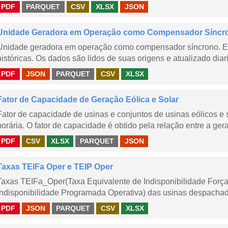
PDF
PARQUET
CSV
XLSX
JSON
Unidade Geradora em Operação como Compensador Síncr
Unidade geradora em operação como compensador síncrono. E
históricas. Os dados são lidos de suas origens e atualizado dia
PDF
JSON
PARQUET
CSV
XLSX
Fator de Capacidade de Geração Eólica e Solar
Fator de capacidade de usinas e conjuntos de usinas eólicos 
horária. O fator de capacidade é obtido pela relação entre a gera
PDF
CSV
XLSX
PARQUET
JSON
Taxas TEIFa Oper e TEIP Oper
Taxas TEIFa_Oper(Taxa Equivalente de Indisponibilidade Forç
Indisponibilidade Programada Operativa) das usinas despachad
PDF
JSON
PARQUET
CSV
XLSX