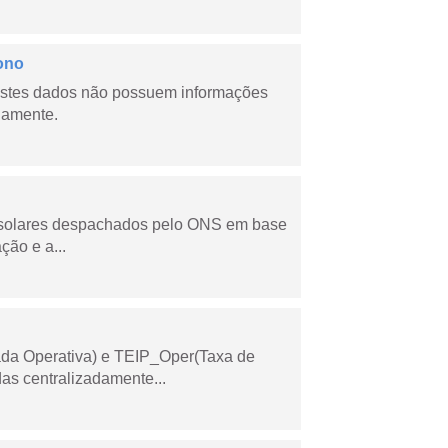
ono
stes dados não possuem informações
riamente.
e solares despachados pelo ONS em base
ção e a...
ada Operativa) e TEIP_Oper(Taxa de
as centralizadamente...