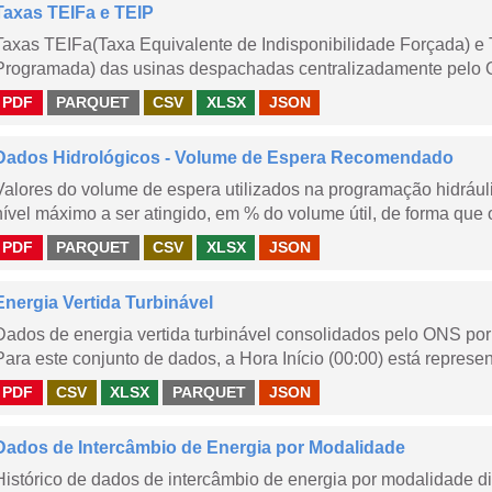
Taxas TEIFa e TEIP
Taxas TEIFa(Taxa Equivalente de Indisponibilidade Forçada) e 
Programada) das usinas despachadas centralizadamente pelo ONS
PDF
PARQUET
CSV
XLSX
JSON
Dados Hidrológicos - Volume de Espera Recomendado
Valores do volume de espera utilizados na programação hidrául
nível máximo a ser atingido, em % do volume útil, de forma que o
PDF
PARQUET
CSV
XLSX
JSON
Energia Vertida Turbinável
Dados de energia vertida turbinável consolidados pelo ONS por 
Para este conjunto de dados, a Hora Início (00:00) está represen
PDF
CSV
XLSX
PARQUET
JSON
Dados de Intercâmbio de Energia por Modalidade
Histórico de dados de intercâmbio de energia por modalidade di