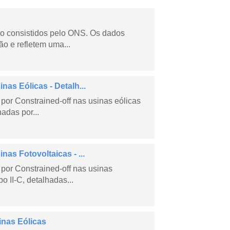
não consistidos pelo ONS. Os dados
o e refletem uma...
as Eólicas - Detalh...
por Constrained-off nas usinas eólicas
hadas por...
as Fotovoltaicas - ...
por Constrained-off nas usinas
po II-C, detalhadas...
inas Eólicas