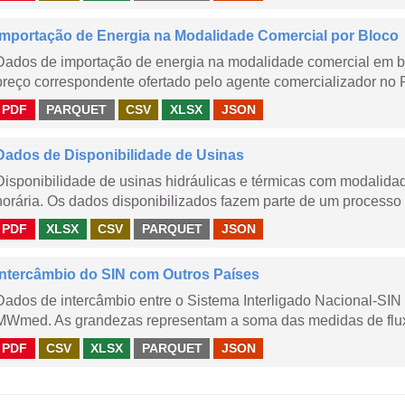
Importação de Energia na Modalidade Comercial por Bloco
Dados de importação de energia na modalidade comercial em b
preço correspondente ofertado pelo agente comercializador no 
PDF
PARQUET
CSV
XLSX
JSON
Dados de Disponibilidade de Usinas
Disponibilidade de usinas hidráulicas e térmicas com modalidad
horária. Os dados disponibilizados fazem parte de um processo 
PDF
XLSX
CSV
PARQUET
JSON
Intercâmbio do SIN com Outros Países
Dados de intercâmbio entre o Sistema Interligado Nacional-SIN
MWmed. As grandezas representam a soma das medidas de fluxo 
PDF
CSV
XLSX
PARQUET
JSON