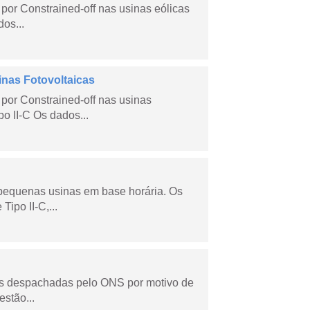
por Constrained-off nas usinas eólicas
dos...
inas Fotovoltaicas
por Constrained-off nas usinas
po II-C Os dados...
 pequenas usinas em base horária. Os
ipo II-C,...
as despachadas pelo ONS por motivo de
stão...