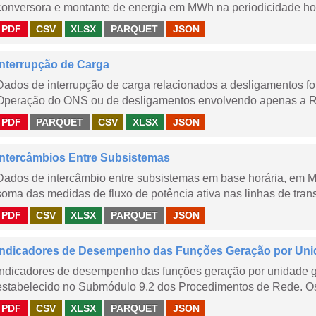
conversora e montante de energia em MWh na periodicidade hor
PDF
CSV
XLSX
PARQUET
JSON
Interrupção de Carga
Dados de interrupção de carga relacionados a desligamentos 
Operação do ONS ou de desligamentos envolvendo apenas a Red
PDF
PARQUET
CSV
XLSX
JSON
Intercâmbios Entre Subsistemas
Dados de intercâmbio entre subsistemas em base horária, em
soma das medidas de fluxo de potência ativa nas linhas de trans
PDF
CSV
XLSX
PARQUET
JSON
Indicadores de Desempenho das Funções Geração por Uni
Indicadores de desempenho das funções geração por unidade 
estabelecido no Submódulo 9.2 dos Procedimentos de Rede. Os 
PDF
CSV
XLSX
PARQUET
JSON