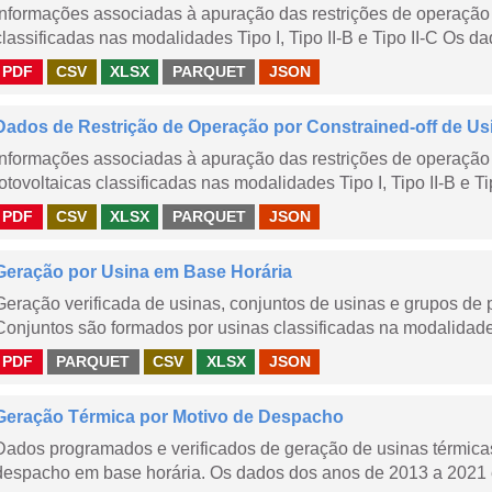
Informações associadas à apuração das restrições de operação 
classificadas nas modalidades Tipo I, Tipo II-B e Tipo II-C Os da
PDF
CSV
XLSX
PARQUET
JSON
Dados de Restrição de Operação por Constrained-off de Us
Informações associadas à apuração das restrições de operação 
fotovoltaicas classificadas nas modalidades Tipo I, Tipo II-B e Ti
PDF
CSV
XLSX
PARQUET
JSON
Geração por Usina em Base Horária
Geração verificada de usinas, conjuntos de usinas e grupos de
Conjuntos são formados por usinas classificadas na modalidade T
PDF
PARQUET
CSV
XLSX
JSON
Geração Térmica por Motivo de Despacho
Dados programados e verificados de geração de usinas térmic
despacho em base horária. Os dados dos anos de 2013 a 2021 e