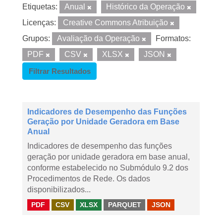
Etiquetas:
Anual
Histórico da Operação
Licenças:
Creative Commons Atribuição
Grupos:
Avaliação da Operação
Formatos:
PDF
CSV
XLSX
JSON
Filtrar Resultados
Indicadores de Desempenho das Funções
Geração por Unidade Geradora em Base
Anual
Indicadores de desempenho das funções
geração por unidade geradora em base anual,
conforme estabelecido no Submódulo 9.2 dos
Procedimentos de Rede. Os dados
disponibilizados...
PDF
CSV
XLSX
PARQUET
JSON