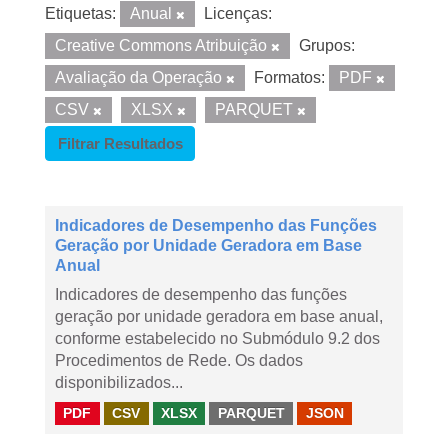
Etiquetas:
Anual
Licenças:
Creative Commons Atribuição
Grupos:
Avaliação da Operação
Formatos:
PDF
CSV
XLSX
PARQUET
Filtrar Resultados
Indicadores de Desempenho das Funções
Geração por Unidade Geradora em Base
Anual
Indicadores de desempenho das funções
geração por unidade geradora em base anual,
conforme estabelecido no Submódulo 9.2 dos
Procedimentos de Rede. Os dados
disponibilizados...
PDF
CSV
XLSX
PARQUET
JSON