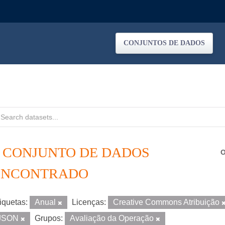
CONJUNTOS DE DADOS
1 CONJUNTO DE DADOS
O
ENCONTRADO
iquetas:
Anual
Licenças:
Creative Commons Atribuição
JSON
Grupos:
Avaliação da Operação