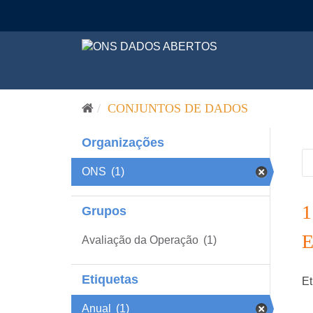
Pular para o conteúdo
CONJUNTOS DE DADOS
Organizações
ONS
(1)
Grupos
Avaliação da Operação
(1)
Etiquetas
Et
Anual
(1)