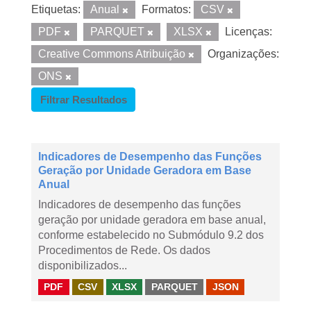
Etiquetas:
Anual
Formatos:
CSV
PDF
PARQUET
XLSX
Licenças:
Creative Commons Atribuição
Organizações:
ONS
Filtrar Resultados
Indicadores de Desempenho das Funções
Geração por Unidade Geradora em Base
Anual
Indicadores de desempenho das funções
geração por unidade geradora em base anual,
conforme estabelecido no Submódulo 9.2 dos
Procedimentos de Rede. Os dados
disponibilizados...
PDF
CSV
XLSX
PARQUET
JSON