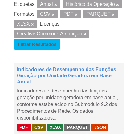
Etiquetas:
Anual
Histórico da Operação
Formatos:
CSV
PDF
PARQUET
XLSX
Licenças:
Creative Commons Atribuição
Filtrar Resultados
Indicadores de Desempenho das Funções
Geração por Unidade Geradora em Base
Anual
Indicadores de desempenho das funções
geração por unidade geradora em base anual,
conforme estabelecido no Submódulo 9.2 dos
Procedimentos de Rede. Os dados
disponibilizados...
PDF
CSV
XLSX
PARQUET
JSON