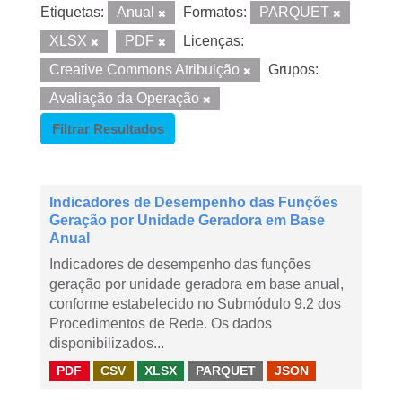
Etiquetas:
Anual
Formatos:
PARQUET
XLSX
PDF
Licenças:
Creative Commons Atribuição
Grupos:
Avaliação da Operação
Filtrar Resultados
Indicadores de Desempenho das Funções
Geração por Unidade Geradora em Base
Anual
Indicadores de desempenho das funções
geração por unidade geradora em base anual,
conforme estabelecido no Submódulo 9.2 dos
Procedimentos de Rede. Os dados
disponibilizados...
PDF
CSV
XLSX
PARQUET
JSON