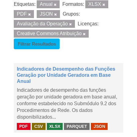
Etiquetas:
Anual
Formatos:
XLSX
PDF
JSON
Grupos:
Avaliação da Operação
Licenças:
Creative Commons Atribuição
Filtrar Resultados
Indicadores de Desempenho das Funções
Geração por Unidade Geradora em Base
Anual
Indicadores de desempenho das funções
geração por unidade geradora em base anual,
conforme estabelecido no Submódulo 9.2 dos
Procedimentos de Rede. Os dados
disponibilizados...
PDF
CSV
XLSX
PARQUET
JSON