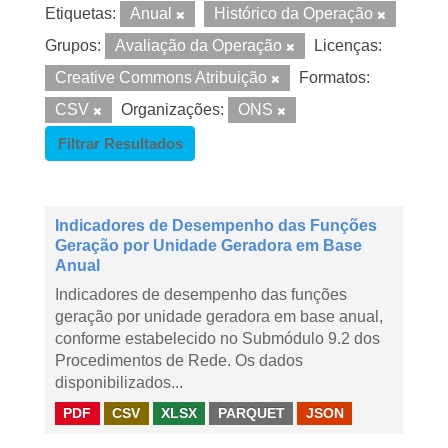
Etiquetas:
Anual
Histórico da Operação
Grupos:
Avaliação da Operação
Licenças:
Creative Commons Atribuição
Formatos:
CSV
Organizações:
ONS
Filtrar Resultados
Indicadores de Desempenho das Funções
Geração por Unidade Geradora em Base
Anual
Indicadores de desempenho das funções
geração por unidade geradora em base anual,
conforme estabelecido no Submódulo 9.2 dos
Procedimentos de Rede. Os dados
disponibilizados...
PDF
CSV
XLSX
PARQUET
JSON