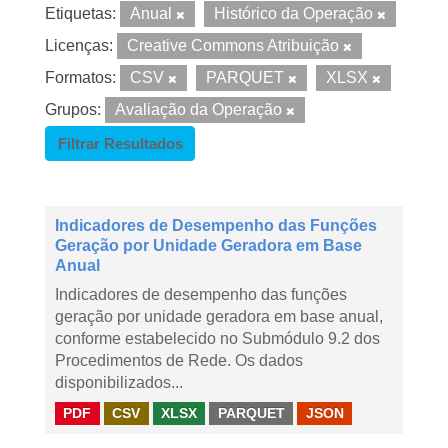
Etiquetas:
Anual
Histórico da Operação
Licenças:
Creative Commons Atribuição
Formatos:
CSV
PARQUET
XLSX
Grupos:
Avaliação da Operação
Filtrar Resultados
Indicadores de Desempenho das Funções
Geração por Unidade Geradora em Base
Anual
Indicadores de desempenho das funções
geração por unidade geradora em base anual,
conforme estabelecido no Submódulo 9.2 dos
Procedimentos de Rede. Os dados
disponibilizados...
PDF
CSV
XLSX
PARQUET
JSON