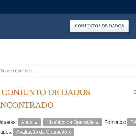
CONJUNTOS DE DADOS
1 CONJUNTO DE DADOS
O
ENCONTRADO
iquetas:
Anual
Histórico da Operação
Formatos:
P
upos:
Avaliação da Operação