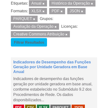
Etiquetas:
Anual
Histórico da Operação
Formatos:
XLSX
PDF
JSON
PARQUET
Grupos:
Avaliação da Operação
Licenças:
Creative Commons Atribuição
Filtrar Resultados
Indicadores de Desempenho das Funções
Geração por Unidade Geradora em Base
Anual
Indicadores de desempenho das funções
geração por unidade geradora em base anual,
conforme estabelecido no Submódulo 9.2 dos
Procedimentos de Rede. Os dados
disponibilizados...
PDF
CSV
XLSX
PARQUET
JSON