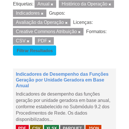
Etiquetas:
Anual
Histórico da Operação
Indicadores
Grupos:
Avaliação da Operação
Licenças:
Creative Commons Atribuição
Formatos:
CSV
PDF
Filtrar Resultados
Indicadores de Desempenho das Funções
Geração por Unidade Geradora em Base
Anual
Indicadores de desempenho das funções
geração por unidade geradora em base anual,
conforme estabelecido no Submódulo 9.2 dos
Procedimentos de Rede. Os dados
disponibilizados...
PDF
CSV
XLSX
PARQUET
JSON