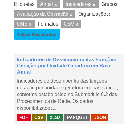
Etiquetas:
Anual
Indicadores
Grupos:
Avaliação da Operação
Organizações:
ONS
Formatos:
CSV
Filtrar Resultados
Indicadores de Desempenho das Funções
Geração por Unidade Geradora em Base
Anual
Indicadores de desempenho das funções
geração por unidade geradora em base anual,
conforme estabelecido no Submódulo 9.2 dos
Procedimentos de Rede. Os dados
disponibilizados...
PDF
CSV
XLSX
PARQUET
JSON