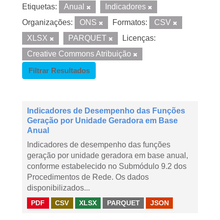
Etiquetas:
Anual
Indicadores
Organizações:
ONS
Formatos:
CSV
XLSX
PARQUET
Licenças:
Creative Commons Atribuição
Filtrar Resultados
Indicadores de Desempenho das Funções
Geração por Unidade Geradora em Base
Anual
Indicadores de desempenho das funções
geração por unidade geradora em base anual,
conforme estabelecido no Submódulo 9.2 dos
Procedimentos de Rede. Os dados
disponibilizados...
PDF
CSV
XLSX
PARQUET
JSON