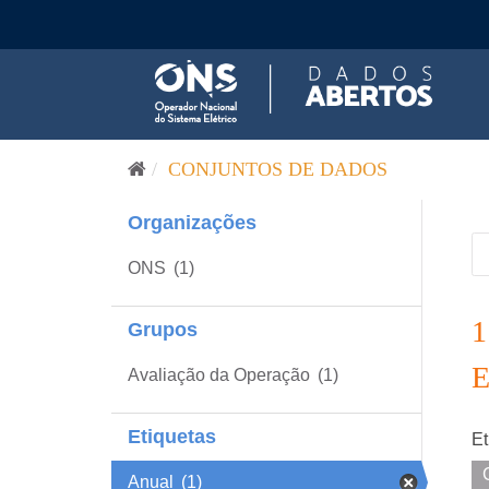
Pular para o conteúdo
CONJUNTOS DE DADOS
Organizações
ONS
(1)
Grupos
Avaliação da Operação
(1)
Etiquetas
Et
Anual
(1)