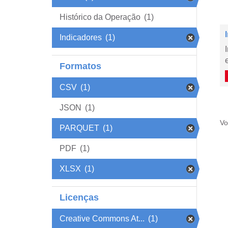
Histórico da Operação
(1)
Indicadores
(1)
Formatos
CSV
(1)
JSON
(1)
Vo
PARQUET
(1)
PDF
(1)
XLSX
(1)
Licenças
Creative Commons At...
(1)