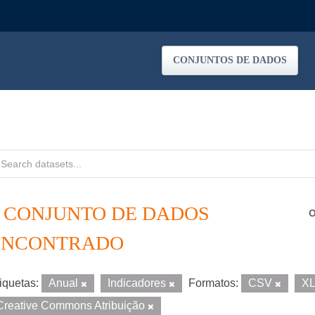
CONJUNTOS DE DADOS
1 CONJUNTO DE DADOS
O
ENCONTRADO
iquetas:
Anual
Indicadores
Formatos:
CSV
X
Creative Commons Atribuição