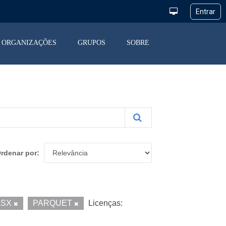
ORGANIZAÇÕES
GRUPOS
SOBRE
rdenar por
LSX
PARQUET
Licenças: