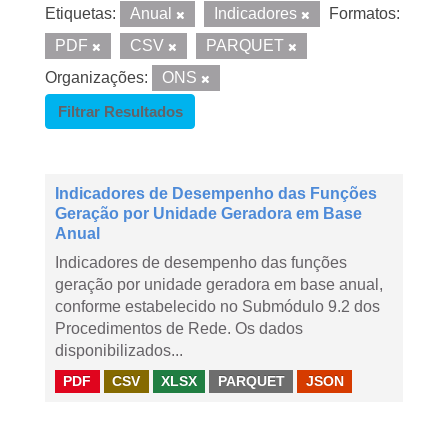
Etiquetas:
Anual
Indicadores
Formatos:
PDF
CSV
PARQUET
Organizações:
ONS
Filtrar Resultados
Indicadores de Desempenho das Funções
Geração por Unidade Geradora em Base
Anual
Indicadores de desempenho das funções
geração por unidade geradora em base anual,
conforme estabelecido no Submódulo 9.2 dos
Procedimentos de Rede. Os dados
disponibilizados...
PDF
CSV
XLSX
PARQUET
JSON