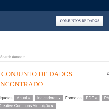
CONJUNTOS DE DADOS
1 CONJUNTO DE DADOS
O
ENCONTRADO
iquetas:
Anual
Indicadores
Formatos:
PDF
P
Creative Commons Atribuição