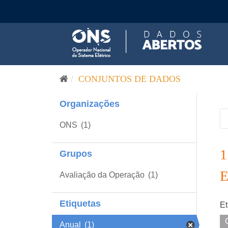
Pular para o conteúdo
CONJUNTOS DE DADOS
Organizações
ONS
(1)
Grupos
Avaliação da Operação
(1)
Etiquetas
Et
Anual
(1)