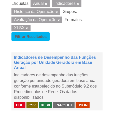
Etiquetas:
Anual
Indicadores
Histórico da Operação
Grupos:
Avaliação da Operação
Formatos:
XLSX
Filtrar Resultados
Indicadores de Desempenho das Funções
Geração por Unidade Geradora em Base
Anual
Indicadores de desempenho das funções
geração por unidade geradora em base anual,
conforme estabelecido no Submódulo 9.2 dos
Procedimentos de Rede. Os dados
disponibilizados...
PDF
CSV
XLSX
PARQUET
JSON