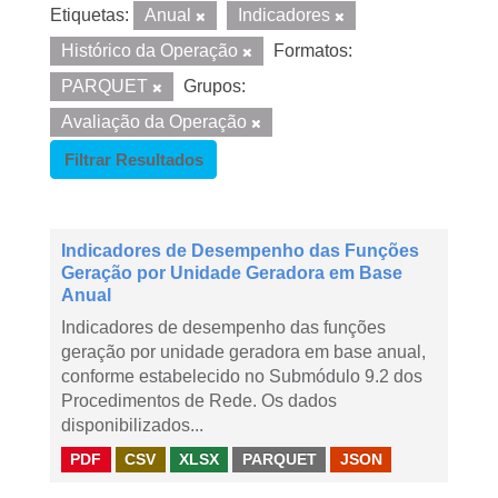
Etiquetas:
Anual
Indicadores
Histórico da Operação
Formatos:
PARQUET
Grupos:
Avaliação da Operação
Filtrar Resultados
Indicadores de Desempenho das Funções
Geração por Unidade Geradora em Base
Anual
Indicadores de desempenho das funções
geração por unidade geradora em base anual,
conforme estabelecido no Submódulo 9.2 dos
Procedimentos de Rede. Os dados
disponibilizados...
PDF
CSV
XLSX
PARQUET
JSON