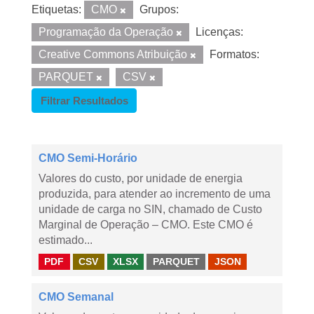
Etiquetas:
CMO
Grupos:
Programação da Operação
Licenças:
Creative Commons Atribuição
Formatos:
PARQUET
CSV
Filtrar Resultados
CMO Semi-Horário
Valores do custo, por unidade de energia
produzida, para atender ao incremento de uma
unidade de carga no SIN, chamado de Custo
Marginal de Operação – CMO. Este CMO é
estimado...
PDF
CSV
XLSX
PARQUET
JSON
CMO Semanal