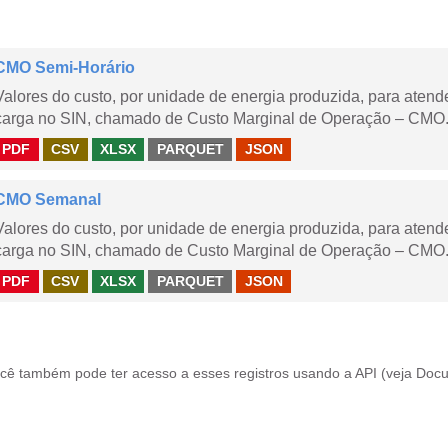
CMO Semi-Horário
Valores do custo, por unidade de energia produzida, para aten
carga no SIN, chamado de Custo Marginal de Operação – CMO.
PDF
CSV
XLSX
PARQUET
JSON
CMO Semanal
Valores do custo, por unidade de energia produzida, para aten
carga no SIN, chamado de Custo Marginal de Operação – CMO. 
PDF
CSV
XLSX
PARQUET
JSON
cê também pode ter acesso a esses registros usando a
API
(veja
Docu