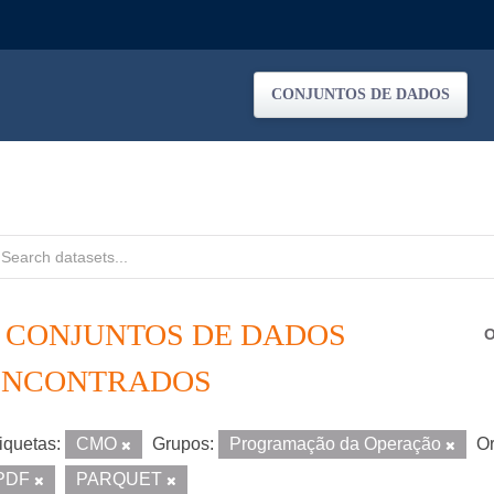
CONJUNTOS DE DADOS
2 CONJUNTOS DE DADOS
O
ENCONTRADOS
iquetas:
CMO
Grupos:
Programação da Operação
Or
PDF
PARQUET