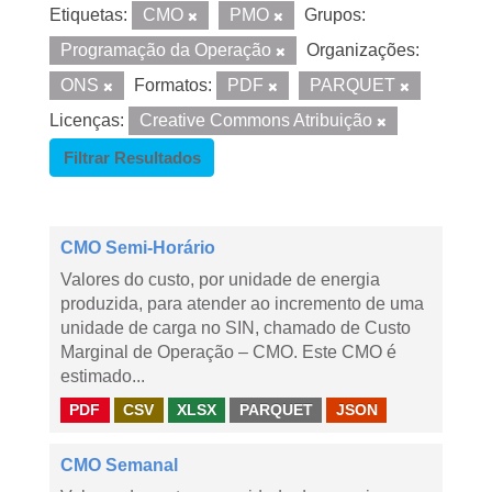
Etiquetas:
CMO
PMO
Grupos:
Programação da Operação
Organizações:
ONS
Formatos:
PDF
PARQUET
Licenças:
Creative Commons Atribuição
Filtrar Resultados
CMO Semi-Horário
Valores do custo, por unidade de energia
produzida, para atender ao incremento de uma
unidade de carga no SIN, chamado de Custo
Marginal de Operação – CMO. Este CMO é
estimado...
PDF
CSV
XLSX
PARQUET
JSON
CMO Semanal