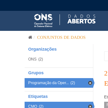
Pular para o conteúdo
CONJUNTOS DE DADOS
Organizações
ONS
(2)
Grupos
Programação da Oper...
(2)
Etiquetas
Et
CMO
(2)