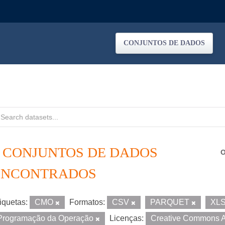
CONJUNTOS DE DADOS
2 CONJUNTOS DE DADOS
O
ENCONTRADOS
iquetas:
CMO
Formatos:
CSV
PARQUET
XL
Programação da Operação
Licenças:
Creative Commons A