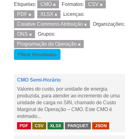
Etiquetas:
CMO
Formatos:
CSV
PDF
XLSX
Licenças:
Creative Commons Atribuição
Organizações:
ONS
Grupos:
Programação da Operação
Filtrar Resultados
CMO Semi-Horário
Valores do custo, por unidade de energia
produzida, para atender ao incremento de uma
unidade de carga no SIN, chamado de Custo
Marginal de Operação – CMO. Este CMO é
estimado...
PDF
CSV
XLSX
PARQUET
JSON