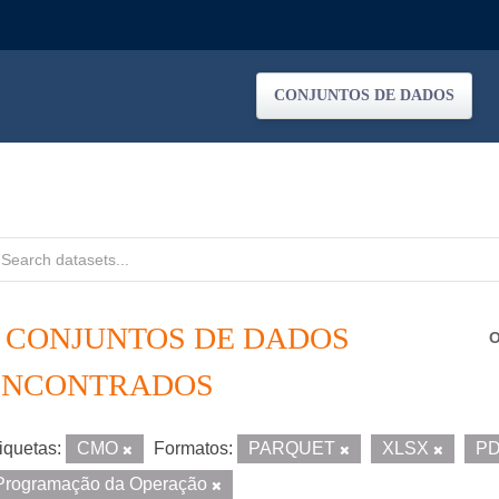
CONJUNTOS DE DADOS
2 CONJUNTOS DE DADOS
O
ENCONTRADOS
iquetas:
CMO
Formatos:
PARQUET
XLSX
P
Programação da Operação