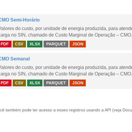
CMO Semi-Horário
Valores do custo, por unidade de energia produzida, para aten
carga no SIN, chamado de Custo Marginal de Operação – CMO.
PDF
CSV
XLSX
PARQUET
JSON
CMO Semanal
Valores do custo, por unidade de energia produzida, para aten
carga no SIN, chamado de Custo Marginal de Operação – CMO. 
PDF
CSV
XLSX
PARQUET
JSON
cê também pode ter acesso a esses registros usando a
API
(veja
Docu