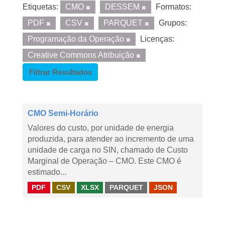
Etiquetas:
CMO
DESSEM
Formatos:
PDF
CSV
PARQUET
Grupos:
Programação da Operação
Licenças:
Creative Commons Atribuição
Filtrar Resultados
CMO Semi-Horário
Valores do custo, por unidade de energia
produzida, para atender ao incremento de uma
unidade de carga no SIN, chamado de Custo
Marginal de Operação – CMO. Este CMO é
estimado...
PDF
CSV
XLSX
PARQUET
JSON