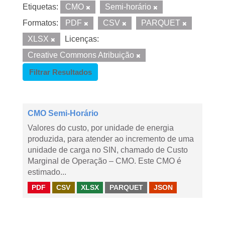
Etiquetas:
CMO
Semi-horário
Formatos:
PDF
CSV
PARQUET
XLSX
Licenças:
Creative Commons Atribuição
Filtrar Resultados
CMO Semi-Horário
Valores do custo, por unidade de energia
produzida, para atender ao incremento de uma
unidade de carga no SIN, chamado de Custo
Marginal de Operação – CMO. Este CMO é
estimado...
PDF
CSV
XLSX
PARQUET
JSON