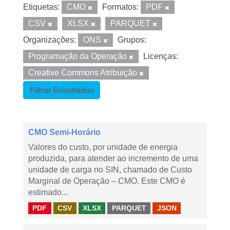
Etiquetas:
CMO
Formatos:
PDF
CSV
XLSX
PARQUET
Organizações:
ONS
Grupos:
Programação da Operação
Licenças:
Creative Commons Atribuição
Filtrar Resultados
CMO Semi-Horário
Valores do custo, por unidade de energia
produzida, para atender ao incremento de uma
unidade de carga no SIN, chamado de Custo
Marginal de Operação – CMO. Este CMO é
estimado...
PDF
CSV
XLSX
PARQUET
JSON